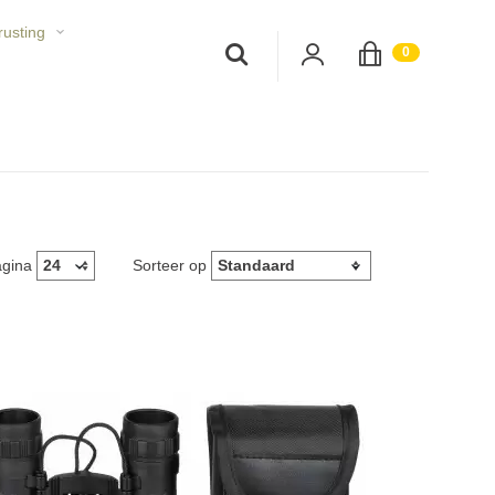
rusting
;
0
agina
Sorteer op