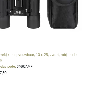
rrekijker, opvouwbaar, 10 x 25, zwart, robijnrode
ns
oductcode:
34663AMF
17,50