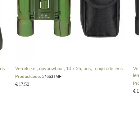
ens
Verrekijker, opvouwbaar, 10 x 25, bos, robijnrode lens
Ve
le
Productcode:
34663TMF
Pr
€ 17,50
€ 