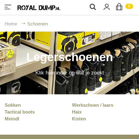
;
0
Home
Schoenen
Legerschoenen
Klik hieronder op wat je zoekt
Sokken
Werkschoen / laars
Tactical boots
Haix
Meindl
Kisten