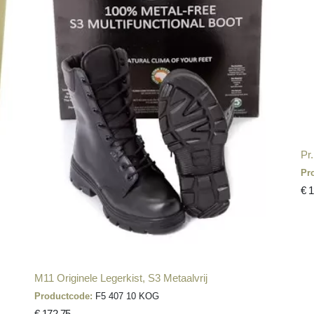
Pr
Pr
€ 
M11 Originele Legerkist, S3 Metaalvrij
Productcode:
F5 407 10 KOG
€ 172,75