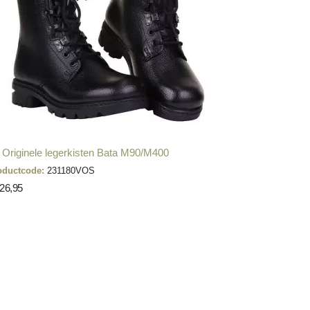
. Originele legerkisten Bata M90/M400
oductcode:
231180VOS
126,95