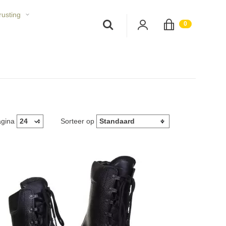
rusting
;
0
agina
Sorteer op