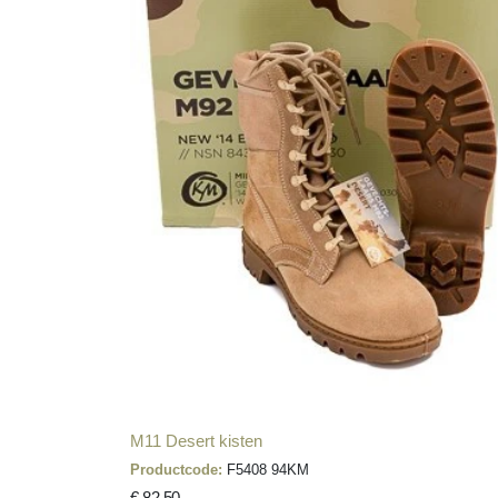
M11 Desert kisten
Productcode:
F5408 94KM
€ 82,50