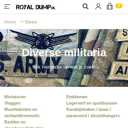
;
0
Home
Divers
Diverse militaria
Klik hieronder op wat je zoekt
Miniaturen
Emblemen
Vlaggen
Legerverf en spuitbussen
Munitiekisten en
Karabijnhaken / touw /
verbandtrommels
paracoord / sleutelhangers
Bedden en