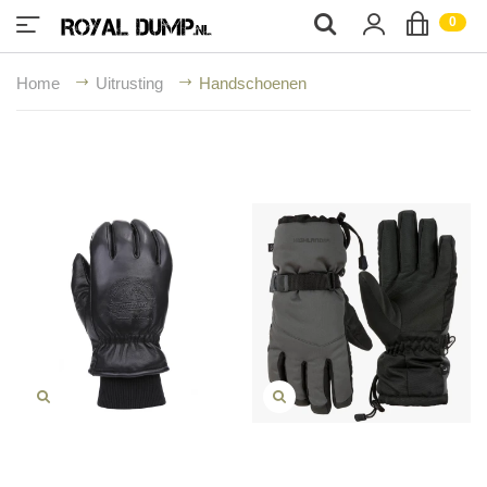
;
0
Home
Uitrusting
Handschoenen