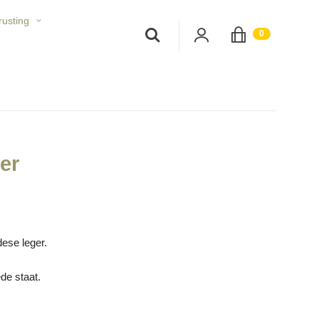
rusting
;
0
ter
ese leger.
de staat.