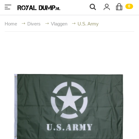
;
0
Home
Divers
Vlaggen
U.S. Army