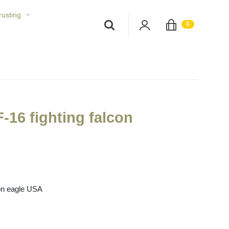
rusting
;
0
-16 fighting falcon
con eagle USA