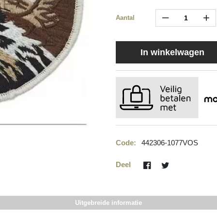
–
+
Aantal
In winkelwagen
Code:
442306-1077VOS
Deel
Uitgebreide informatie