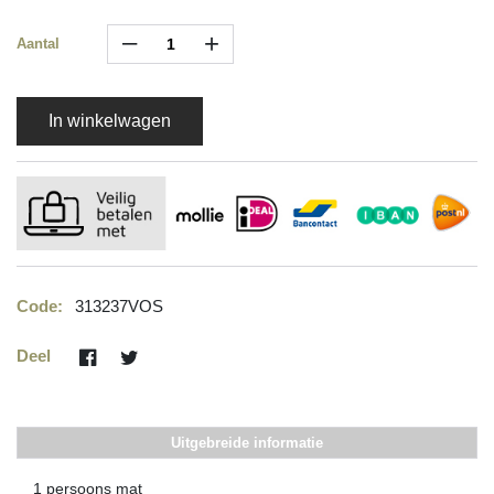
–
+
Aantal
In winkelwagen
Code:
313237VOS
Deel
Uitgebreide informatie
1 persoons mat