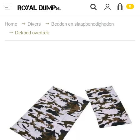
;
0
Home
Divers
Bedden en slaapbenodigheden
Dekbed overtrek